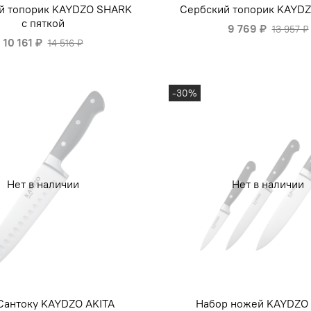
й топорик KAYDZO SHARK
Сербский топорик KAYD
с пяткой
9 769 ₽
13 957 ₽
10 161 ₽
14 516 ₽
-30%
Нет в наличии
Нет в наличии
Сантоку KAYDZO AKITA
Набор ножей KAYDZO 