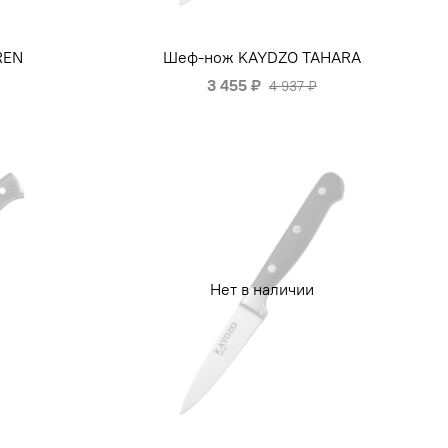
REN
Шеф-нож KAYDZO TAHARA
3 455 ₽
4 937 ₽
Нет в наличии