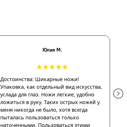
Юлия М.
Достоинства: Шикарные ножи!
Серь
Упаковка, как отдельный вид искусства,
к эс
услада для глаз. Ножи легкие, удобно
важн
ложиться в руку. Таких острых ножей у
смел
меня никогда не было, хотя всегда
проф
пыталась пользоваться только
реж
наточенными. Пользоваться этими
дос