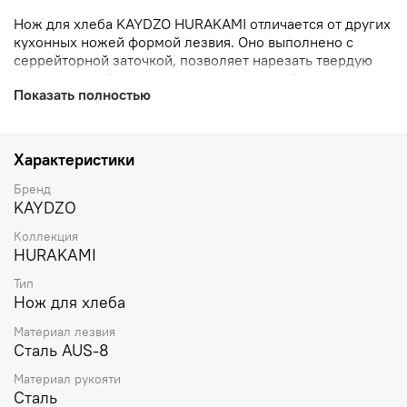
Нож для хлеба KAYDZO HURAKAMI отличается от других
кухонных ножей формой лезвия. Оно выполнено с
серрейторной заточкой, позволяет нарезать твердую
корочку и хлебную мякоть не сминая ее.
Эргономичная
Показать полностью
рукоятка черного матового цвета гарантирует
комфортное использование, позволяя легко выполнять
кулинарные задачи.
Характеристики
Х
леборезный
нож KAYDZO имеет прочное и широкое
лезвие с волнообразной заточкой, он оптимален для
Бренд
аккуратной нарезки свежих хлебобулочных изделий с
KAYDZO
хрустящей корочкой, а так же ананасов, дынь, арбузов и
Коллекция
овощей с более твердой, чем мякоть, кожурой,
HURAKAMI
например, баклажанов.
Тип
Нож для хлеба
Материал лезвия
Сталь AUS-8
Материал рукояти
Сталь